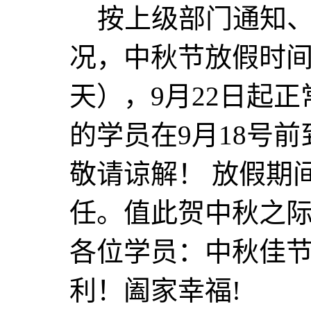
按上级部门通知、
况，中秋节放假时间
天
），9月22
日起正
的学员在9月18号
敬请谅解！
放假期
任。值此贺中秋之
各位学员：中秋佳
利！阖家幸福!