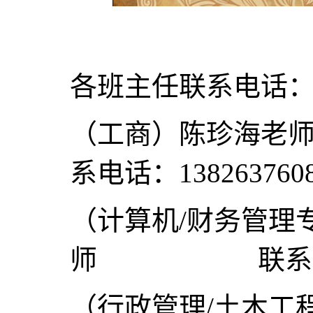
各班主任联系电话
（工商）
系电话：138263760
（计算机/财务管理
师 联系电话：18
（行政管理/土木工