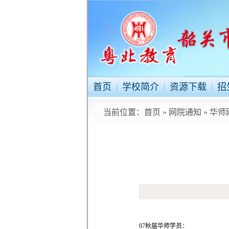
首页
学校简介
资源下载
招
当前位置：
首页
»
网院通知
»
华师
07秋届华师学员：