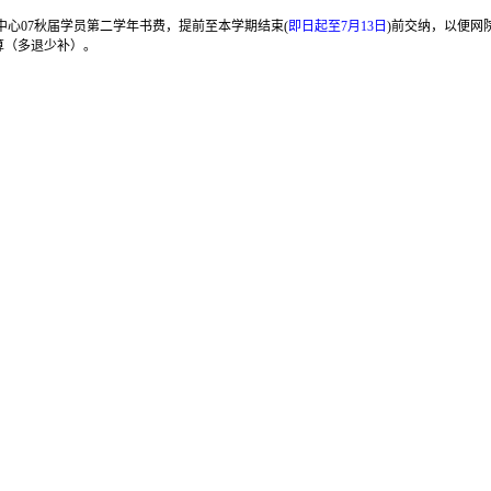
心07秋届学员第二学年书费，提前至本学期结束(
即日起至7月13日
)前交纳，以便网
结算（多退少补）。